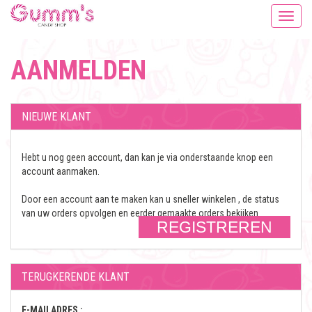
Togg
navi
AANMELDEN
NIEUWE KLANT
Hebt u nog geen account, dan kan je via onderstaande knop een
account aanmaken.
Door een account aan te maken kan u sneller winkelen , de status
van uw orders opvolgen en eerder gemaakte orders bekijken
TERUGKERENDE KLANT
E-MAILADRES :