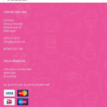
CONTACTEER ONS
WACHTWOORD :
Gumms
Derous Pascale
Boterstraat 49
Wachtwoord vergeten ?
8900 Ieper
0474 37 24 01
info@gumms.be
BE0675.301.330
VEILIG WINKELEN
verkoopsvoorwaarden
leveringen
disclaimer
bij gumm's kan je online betalen met: